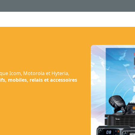
 que Icom, Motorola et Hyteria,
ifs, mobiles, relais et accessoires