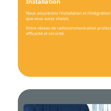
Installation
Nous assurerons l’installation et l’intégratio
que vous aurez choisis.
Votre réseau de radiocommunication profession
efficacité et sécurité.