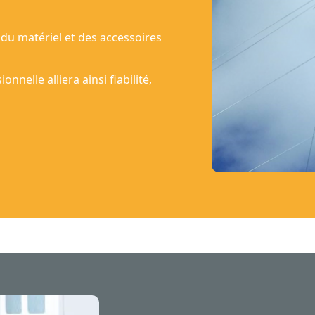
n du matériel et des accessoires
nelle alliera ainsi fiabilité,